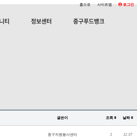
홈으로
사이트맵
로그인
니티
정보센터
중구푸드뱅크
글쓴이
조회
날짜
중구자원봉사센터
2
11:37