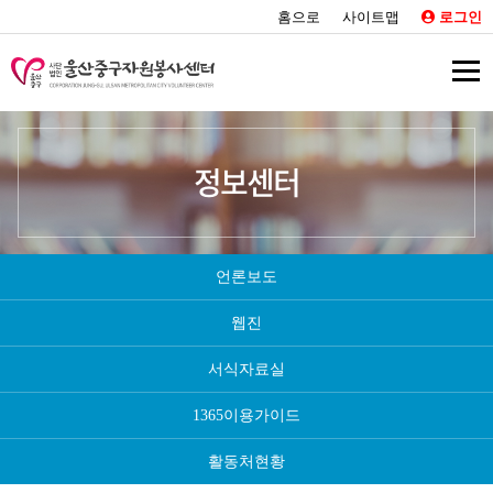
홈으로
사이트맵
로그인
정보센터
언론보도
웹진
서식자료실
1365이용가이드
활동처현황