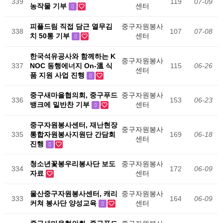
339
119
07-09
농작물 기부
센터
피플드림 직접 담근 열무김
중구자원봉사
338
107
07-08
치 50통 기부
센터
한국석유공사와 함께하는 K
중구자원봉사
337
NOC 동행에너지 On-溫 식
115
06-26
센터
품 지원 사업 진행
중구새마을협의회, 중구푸드
중구자원봉사
336
153
06-23
뱅크에 밑반찬 기부
센터
중구자원봉사센터, 재난현장
중구자원봉사
335
통합자원봉사지원단 간담회
169
06-18
센터
진행
청소년꽃봉우리봉사단 보도
중구자원봉사
334
172
06-09
자료
센터
울산중구자원봉사센터, 캐리
중구자원봉사
333
164
06-09
커쳐 봉사단 양성교육
센터