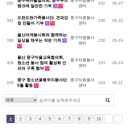
중구새마을협의회, 중구푸드
중구자원봉사
332
232
05-27
뱅크에 밑반찬 기부
센터
도란도란가족봉사단, 견과강
중구자원봉사
331
230
05-21
정 만들어 기부
센터
울산여객봉사회와 함께하는
중구자원봉사
330
일상을 채우는 작은 기적
230
05-15
센터
울산 중구마을교육협의회,
중구자원봉사
329
청소년 봉사 참여 활성화 인
233
05-14
센터
프라 구축 협약
중구 청소년꽃봉우리봉사단
중구자원봉사
328
243
05-11
5월 활동
센터
2
3
4
5
6
7
8
9
10
1