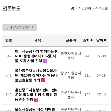
언론보도
>
정보센터
>
언론보도
Total 342건
1 페이지
번호
제목
글쓴이
조회
날짜
한국석유공사와 함께하는 K
중구자원봉사
342
NOC 동행에너지 On-溫 식
44
07-30
센터
품 지원 사업 진행
울산중구재능나눔연합봉사
중구자원봉사
341
단, 제15회 찾아가는 재능나
116
07-15
센터
눔연합활동 개최
울산중구자원봉사센터, 센터
중구자원봉사
340
운영 활성화 위한 임직원 공
122
07-10
센터
동연수 진행
울산시설공단 직접 재배한
중구자원봉사