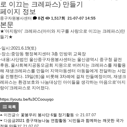
로 이끄는 크레파스) 만들기
페이지 정보
중구자원봉사센터
0건
1,517회
21-07-07 14:55
본문
★'아지랑이' 크레파스(아이와 지구를 사랑으로 이끄는 크레파스)만
들기★
-일시:2021.6.19(토)
-장소:중앙동 행정복지센터 3층 민방위 교육장
-내용:사단법인 울산중구자원봉사센터는 울산광역시 중구청 끝전
후원, 울사회복지공동모금회 지원으로 버려지는 크레파스를 재활용
해 재생크레파스를 만들어 지역아동센터 아동들에게 전달하는 사업
을 진행한다. 19일(토)을 비롯해 3차례에 걸쳐 만들예정이며, 재생크
레파스는 환경보호와 나눔대상인 아이들을 생각하는 마음으로'아지
랑이'크레파스로 지어졌다.
https://youtu.be/fu3CCoouyqo
목록
이전글
☆ 꽃봉우리 봉사단 6월 정기활동 ☆
21.07.07
다음글
2021 중구재능나눔 연합활동 '시민들과 함께하는 깨끗한 국가
정원 만들기'
21.07.07