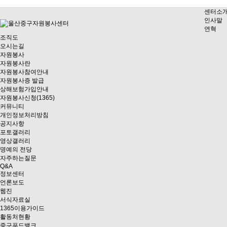
센터소
인사말
연혁
조직도
오시는길
자원봉사
자원봉사란
자원봉사참여안내
자원봉사증 발급
상해보험가입안내
자원봉사신청(1365)
커뮤니티
개인정보처리방침
공지사항
포토갤러리
영상갤러리
명예의 전당
자주하는질문
Q&A
정보센터
언론보도
웹진
서식자료실
1365이용가이드
활동처현황
중구푸드뱅크