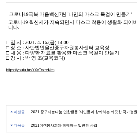
-코로나19극복 마음백신7탄 '나만의 마스크 목걸이 만들기'-
코로나
19
확산세가 지속되면서 마스크 착용이 생활화 되어
니다.
□
일 시
: 2021. 4. 16.(
금
) 14:00
□
장 소
:
사단법인울산중구자원봉사센터 교육장
□
내 용
:
다양한 재료를 활용한 마스크 목걸이 만들기
□
강 사
:
박 영 조
(
교육코디
)
https://youtu.be/YXyTxxreNcs
이전글
2021 중구재능나눔 연합활동 '시민들과 함께하는 깨끗한 국가정원
다음글
2021여객봉사회와 함께하는 밑반찬 사업